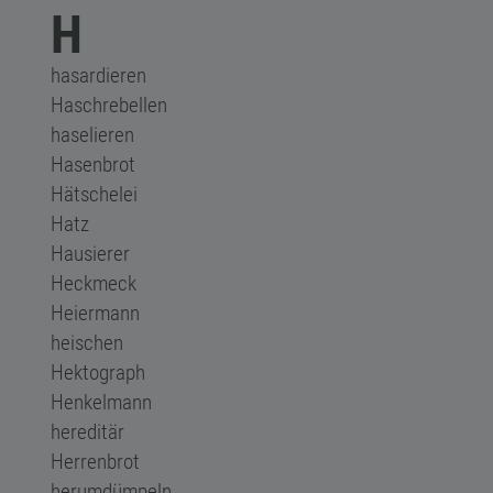
H
hasardieren
Haschrebellen
haselieren
Hasenbrot
Hätschelei
Hatz
Hausierer
Heckmeck
Heiermann
heischen
Hektograph
Henkelmann
hereditär
Herrenbrot
herumdümpeln