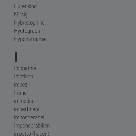
Hurenkind
hürsig
Hybristophilie
Hyetograph
Hyponatriämie
I
Idiopathie
Idiotikon
imbezil
Imme
immediat
impertinent
imponderabel
Imponderabilien
in petto (haben)