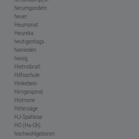
herumgondeln
heuer
Heumonat
Heureka
heutigentags
hienieden
hiesig
Hietroibratl
Hilfsschule
Hinkebein
Hirngespinst
Histrione
Hitlersäge
HJ-Spätlese
HO (Ha-Oh)
hochwohlgeboren