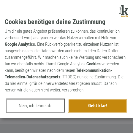
Cookies benötigen deine Zustimmung
Um dir ein gutes Angebot präsentieren zu können, das kontinuierlich
verbessert wird, analysieren wir das Nutzerverhalten mit Hilfe von
Google Analytics
. Eine Rückverfolgbarkeit zu einzelnen Nutzern ist
ausgeschlossen, die Daten werden auch nicht mit den Daten Dritter
Lexikon der Archaismen
zusammengeführt. Wir machen auch keine Werbung und verschachern
tun wir ebenfalls nichts. Damit Google Analytics
Cookies
vervenden
Alle bislang auf Kunstworte veröffentlichten
kann, benötigen wir aber nach dem neuen
Telekommunikation-
Archaismen in alphabetischer Ordnung aufgelistet
Telemedien-Datenschutzgesetz
(TTDSG) nun deine Zustimmung. Die
findest du hier. Um gezielt nach bestimmten
du hier einmalig für dein verwendetes Gerät geben musst. Danach
Wörtern zu suchen empfiehlt sich sich
nerven wir dich auch nicht weiter, versprochen.
Suchfunktion
, mit der du schnell und einfach
unseren Wortschatz durchsuchen kannst.
Nein, ich lehne ab.
Geht klar!