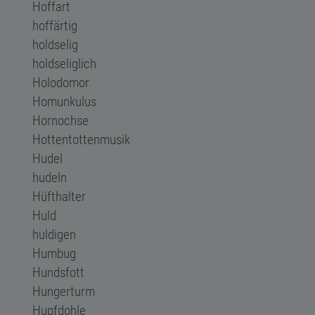
Hoffart
hoffärtig
holdselig
holdseliglich
Holodomor
Homunkulus
Hornochse
Hottentottenmusik
Hudel
hudeln
Hüfthalter
Huld
huldigen
Humbug
Hundsfott
Hungerturm
Hupfdohle