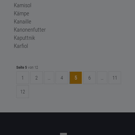
Kamisol
Kämpe
Kanaille
Kanonenfutter
Kaputtnik
Karfiol
Seite 5
von 12
1
2
…
4
5
6
…
11
12