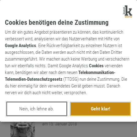
Cookies benötigen deine Zustimmung
Um dir ein gutes Angebot präsentieren zu können, das kontinuierlich
verbessert wird, analysieren wir das Nutzerverhalten mit Hilfe von
Google Analytics
. Eine Rückverfolgbarkeit zu einzelnen Nutzern ist
ausgeschlossen, die Daten werden auch nicht mit den Daten Dritter
Substantiv
Archaismus
zusammengeführt. Wir machen auch keine Werbung und verschachern
Hilfsschule
tun wir ebenfalls nichts. Damit Google Analytics
Cookies
vervenden
kann, benötigen wir aber nach dem neuen
Telekommunikation-
Als Hilfsschüler von der Hilfsschule wurden
Telemedien-Datenschutzgesetz
(TTDSG) nun deine Zustimmung. Die
früher Sonderschüler bezeichnet. Der
du hier einmalig für dein verwendetes Gerät geben musst. Danach
Begriff wurde inzwischen durch die
0
nerven wir dich auch nicht weiter, versprochen.
Förderschule ersetzt.
0
Nein, ich lehne ab.
Geht klar!
erschaffen von
Worthüter
am 15. Januar 2018