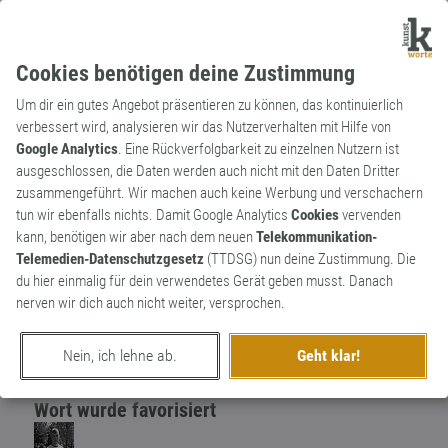
Cookies benötigen deine Zustimmung
Um dir ein gutes Angebot präsentieren zu können, das kontinuierlich
verbessert wird, analysieren wir das Nutzerverhalten mit Hilfe von
Google Analytics
. Eine Rückverfolgbarkeit zu einzelnen Nutzern ist
ausgeschlossen, die Daten werden auch nicht mit den Daten Dritter
Verb
Archaismus
zusammengeführt. Wir machen auch keine Werbung und verschachern
Jemandem Ausgeleit tun
1
tun wir ebenfalls nichts. Damit Google Analytics
Cookies
vervenden
kann, benötigen wir aber nach dem neuen
Telekommunikation-
Lebwohl sagen, sich verabschieden
Telemedien-Datenschutzgesetz
(TTDSG) nun deine Zustimmung. Die
1
du hier einmalig für dein verwendetes Gerät geben musst. Danach
nerven wir dich auch nicht weiter, versprochen.
erschaffen von
Harpagornis
am 11. Mai 2021
Nein, ich lehne ab.
Geht klar!
Wort wurde favorisiert