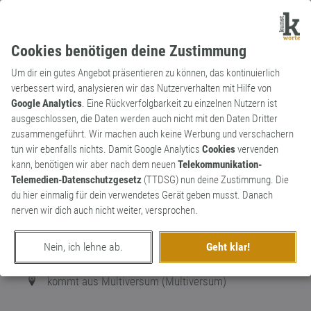
Cookies benötigen deine Zustimmung
Um dir ein gutes Angebot präsentieren zu können, das kontinuierlich
verbessert wird, analysieren wir das Nutzerverhalten mit Hilfe von
Google Analytics
. Eine Rückverfolgbarkeit zu einzelnen Nutzern ist
ausgeschlossen, die Daten werden auch nicht mit den Daten Dritter
Wortkünstler
zusammengeführt. Wir machen auch keine Werbung und verschachern
Sprechreiz
114
tun wir ebenfalls nichts. Damit Google Analytics
Cookies
vervenden
kann, benötigen wir aber nach dem neuen
Telekommunikation-
97
Telemedien-Datenschutzgesetz
(TTDSG) nun deine Zustimmung. Die
du hier einmalig für dein verwendetes Gerät geben musst. Danach
nerven wir dich auch nicht weiter, versprochen.
männlich
Nein, ich lehne ab.
Geht klar!
seit dem 12. Juni 2015 dabei
kommt aus Multiversum (Multiversum)