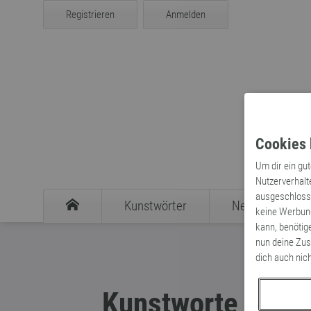
Registrieren
Anmelden
Cookies 
Um dir ein gu
Nutzerverhalt
ausgeschlosse
Kunstwörter
Neologismen
keine Werbung
kann, benötig
nun deine Zus
dich auch nic
Kunstworte – Lig