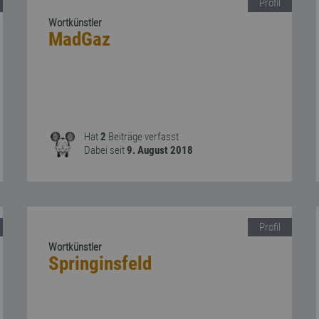
Profil
Wortkünstler
MadGaz
Hat
2
Beiträge verfasst
Dabei seit
9. August 2018
Profil
Wortkünstler
Springinsfeld