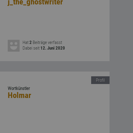
j_the_ghostwriter
Hat
2
Beiträge verfasst
Dabei seit
12. Juni 2020
Profil
Wortkünstler
Holmar