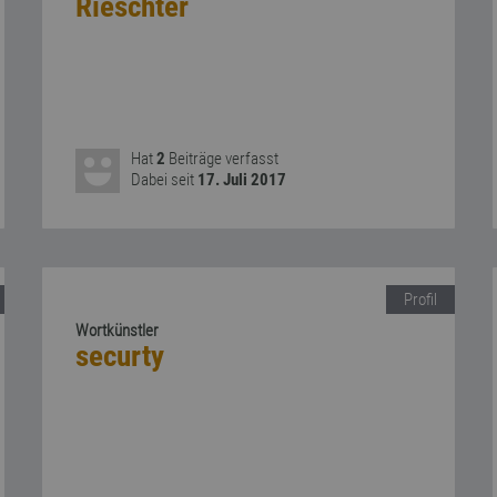
Rieschter
Hat
2
Beiträge verfasst
Dabei seit
17. Juli 2017
Profil
Wortkünstler
securty