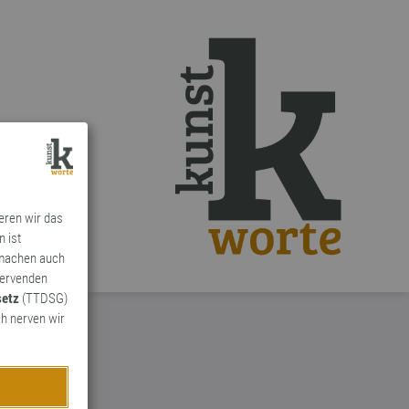
ieren wir das
n ist
 machen auch
ervenden
setz
(TTDSG)
h nerven wir