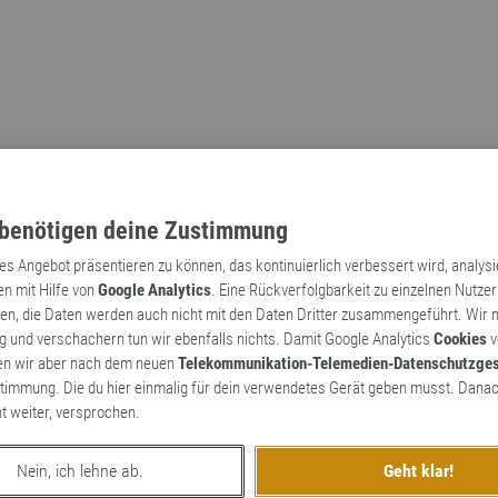
benötigen deine Zustimmung
tes Angebot präsentieren zu können, das kontinuierlich verbessert wird, analys
en mit Hilfe von
Google Analytics
. Eine Rückverfolgbarkeit zu einzelnen Nutzer
n, die Daten werden auch nicht mit den Daten Dritter zusammengeführt. Wir
Archaismen
Markennamen
 und verschachern tun wir ebenfalls nichts. Damit Google Analytics
Cookies
v
en wir aber nach dem neuen
Telekommunikation-Telemedien-Datenschutzge
timmung. Die du hier einmalig für dein verwendetes Gerät geben musst. Danac
ht weiter, versprochen.
a der Wortkünstler
Nein, ich lehne ab.
Geht klar!