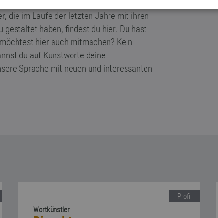
r, die im Laufe der letzten Jahre mit ihren
 gestaltet haben, findest du hier. Du hast
 möchtest hier auch mitmachen? Kein
kannst du auf Kunstworte deine
sere Sprache mit neuen und interessanten
Profil
Wortkünstler