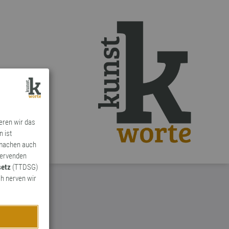
ieren wir das
n ist
 machen auch
ervenden
setz
(TTDSG)
h nerven wir