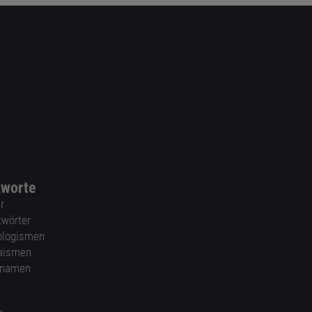
tworte
r
twörter
ologismen
aismen
nnamen