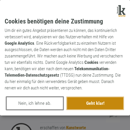
Cookies benötigen deine Zustimmung
Um dir ein gutes Angebot präsentieren zu können, das kontinuierlich
verbessert wird, analysieren wir das Nutzerverhalten mit Hilfe von
Google Analytics
. Eine Rückverfolgbarkeit zu einzelnen Nutzern ist
ausgeschlossen, die Daten werden auch nicht mit den Daten Dritter
Substantiv
Archaismus
zusammengeführt. Wir machen auch keine Werbung und verschachern
Diskette
tun wir ebenfalls nichts. Damit Google Analytics
Cookies
vervenden
kann, benötigen wir aber nach dem neuen
Telekommunikation-
Magnetischer Datenträger, der bis in die
Telemedien-Datenschutzgesetz
(TTDSG) nun deine Zustimmung. Die
1990er Jahre noch allgemein bekannt war.
du hier einmalig für dein verwendetes Gerät geben musst. Danach
Das Wort verschwindet immer mehr aus
nerven wir dich auch nicht weiter, versprochen.
dem allgemeinen Sprachgebrauch und die
jüngere Generation kann mit Diskette oder
0
Nein, ich lehne ab.
Geht klar!
Floppy heute kaum noch was anfangen.
3
erschaffen von
Kunstworte