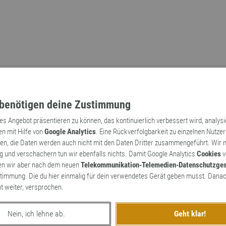
benötigen deine Zustimmung
tes Angebot präsentieren zu können, das kontinuierlich verbessert wird, analys
en mit Hilfe von
Google Analytics
. Eine Rückverfolgbarkeit zu einzelnen Nutzer
n, die Daten werden auch nicht mit den Daten Dritter zusammengeführt. Wir
Archaismen
Markennamen
 und verschachern tun wir ebenfalls nichts. Damit Google Analytics
Cookies
v
en wir aber nach dem neuen
Telekommunikation-Telemedien-Datenschutzge
timmung. Die du hier einmalig für dein verwendetes Gerät geben musst. Danac
ht weiter, versprochen.
Nein, ich lehne ab.
Geht klar!