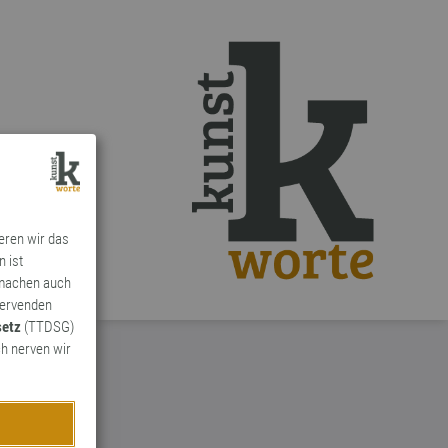
ieren wir das
n ist
 machen auch
ervenden
setz
(TTDSG)
h nerven wir