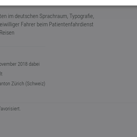
ten im deutschen Sprachraum, Typografie,
eiwilliger Fahrer beim Patientenfahrdienst
 Reisen
ovember 2018 dabei
lt
nton Zürich (Schweiz)
avorisiert.