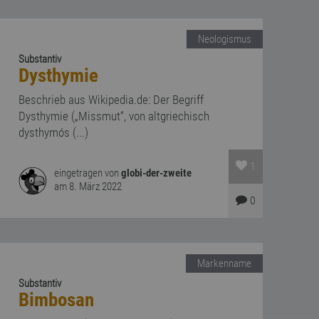
Neologismus
Substantiv
Dysthymie
Beschrieb aus Wikipedia.de: Der Begriff
Dysthymie („Missmut“, von altgriechisch
dysthymós (...)
1
eingetragen von
globi-der-zweite
am 8. März 2022
0
Markenname
Substantiv
Bimbosan