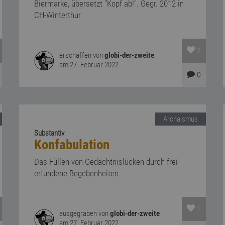
Biermarke, übersetzt "Kopf ab!". Gegr. 2012 in
CH-Winterthur
2
erschaffen von
globi-der-zweite
am 27. Februar 2022
0
Archaismus
Substantiv
Konfabulation
Das Füllen von Gedächtnislücken durch frei
erfundene Begebenheiten.
1
ausgegraben von
globi-der-zweite
am 27. Februar 2022