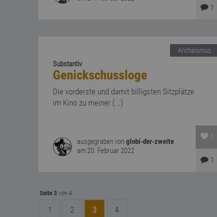
1
Archaismus
Substantiv
Genickschussloge
Die vorderste und damit billigsten Sitzplätze
im Kino zu meiner (...)
1
ausgegraben von
globi-der-zweite
am 20. Februar 2022
1
Seite 3
von 4
1
2
3
4