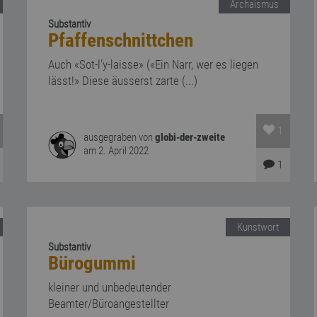
Archaismus
Substantiv
Pfaffenschnittchen
Auch «Sot-l’y-laisse» («Ein Narr, wer es liegen
lässt!» Diese äusserst zarte (...)
1
ausgegraben von
globi-der-zweite
am 2. April 2022
1
Kunstwort
Substantiv
Bürogummi
kleiner und unbedeutender
Beamter/Büroangestellter