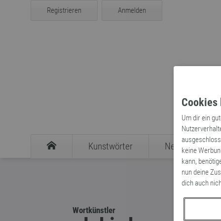
Registrieren
Anmelden
Cookies 
Um dir ein gu
Nutzerverhalt
ausgeschlosse
Kunstwörter
Neologismen
keine Werbung
kann, benötig
nun deine Zus
dich auch nic
Wortkünstler