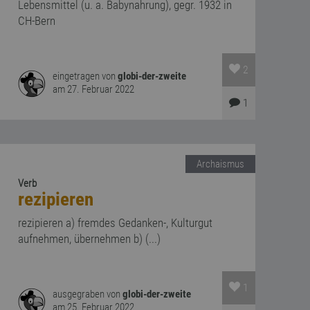
Lebensmittel (u. a. Babynahrung), gegr. 1932 in
CH-Bern
2
eingetragen von
globi-der-zweite
am 27. Februar 2022
1
Archaismus
Verb
rezipieren
rezipieren a) fremdes Gedanken-, Kulturgut
aufnehmen, übernehmen b) (...)
1
ausgegraben von
globi-der-zweite
am 25. Februar 2022