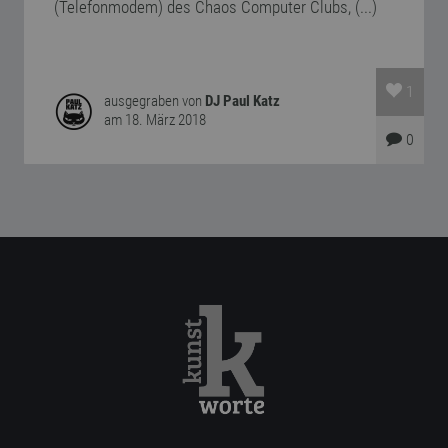
(Telefonmodem) des Chaos Computer Clubs, (...)
1
ausgegraben von
DJ Paul Katz
am 18. März 2018
0