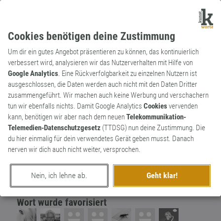
Cookies benötigen deine Zustimmung
Um dir ein gutes Angebot präsentieren zu können, das kontinuierlich
verbessert wird, analysieren wir das Nutzerverhalten mit Hilfe von
Google Analytics
. Eine Rückverfolgbarkeit zu einzelnen Nutzern ist
ausgeschlossen, die Daten werden auch nicht mit den Daten Dritter
Redewendung
Neologismus
zusammengeführt. Wir machen auch keine Werbung und verschachern
Veni, vidi, violini
9
tun wir ebenfalls nichts. Damit Google Analytics
Cookies
vervenden
kann, benötigen wir aber nach dem neuen
Telekommunikation-
Kam, sah und vergeigte.
Telemedien-Datenschutzgesetz
(TTDSG) nun deine Zustimmung. Die
1
du hier einmalig für dein verwendetes Gerät geben musst. Danach
nerven wir dich auch nicht weiter, versprochen.
erschaffen von
Frau V.
am 2. August 2018
Nein, ich lehne ab.
Geht klar!
Wort wurde favorisiert