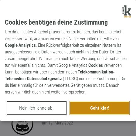
Cookies benötigen deine Zustimmung
Um dir ein gutes Angebot präsentieren zu können, das kontinuierlich
verbessert wird, analysieren wir das Nutzerverhalten mit Hilfe von
Google Analytics
. Eine Rückverfolgbarkeit zu einzelnen Nutzern ist
ausgeschlossen, die Daten werden auch nicht mit den Daten Dritter
Substantiv
Kunstwort
zusammengeführt. Wir machen auch keine Werbung und verschachern
Girlsenbeere
tun wir ebenfalls nichts. Damit Google Analytics
Cookies
vervenden
kann, benötigen wir aber nach dem neuen
Telekommunikation-
Die Girlsenbeere ist eine Kreuzung aus
Telemedien-Datenschutzgesetz
(TTDSG) nun deine Zustimmung. Die
einer Brombeerart und der Loganbeere, die
du hier einmalig für dein verwendetes Gerät geben musst. Danach
ihrerseits wieder aus einer Brombeerart
1
nerven wir dich auch nicht weiter, versprochen.
und der Pflaume gekreuzt ist.
1
Nein, ich lehne ab.
Geht klar!
erschaffen von
DJ Paul Katz
am 12. März 2022