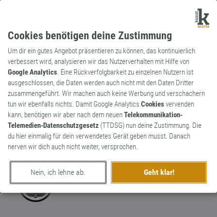
Cookies benötigen deine Zustimmung
Um dir ein gutes Angebot präsentieren zu können, das kontinuierlich
verbessert wird, analysieren wir das Nutzerverhalten mit Hilfe von
Google Analytics
. Eine Rückverfolgbarkeit zu einzelnen Nutzern ist
ausgeschlossen, die Daten werden auch nicht mit den Daten Dritter
Substantiv
Kunstwort
zusammengeführt. Wir machen auch keine Werbung und verschachern
Mosgau
tun wir ebenfalls nichts. Damit Google Analytics
Cookies
vervenden
kann, benötigen wir aber nach dem neuen
Telekommunikation-
Die neue Hauptachse des Bösen. Wenn
Telemedien-Datenschutzgesetz
(TTDSG) nun deine Zustimmung. Die
man Bush-Junior nach seiner Meinung
2
du hier einmalig für dein verwendetes Gerät geben musst. Danach
fragen würde.
nerven wir dich auch nicht weiter, versprochen.
0
Nein, ich lehne ab.
Geht klar!
erschaffen von
DJ Paul Katz
am 24. Februar 2022