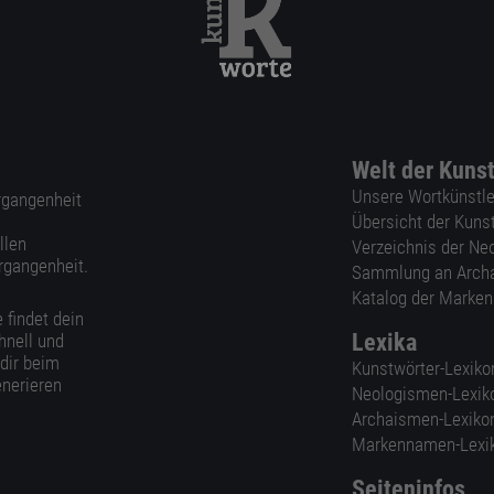
Welt der Kuns
Unsere Wortkünstle
ergangenheit
Übersicht der Kuns
llen
Verzeichnis der Ne
rgangenheit.
Sammlung an Arch
Katalog der Marke
 findet dein
Lexika
hnell und
 dir beim
Kunstwörter-Lexiko
nerieren
Neologismen-Lexik
Archaismen-Lexiko
Markennamen-Lexi
Seiteninfos