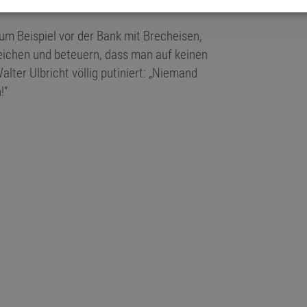
um Beispiel vor der Bank mit Brecheisen,
ichen und beteuern, dass man auf keinen
alter Ulbricht völlig putiniert: „Niemand
!“