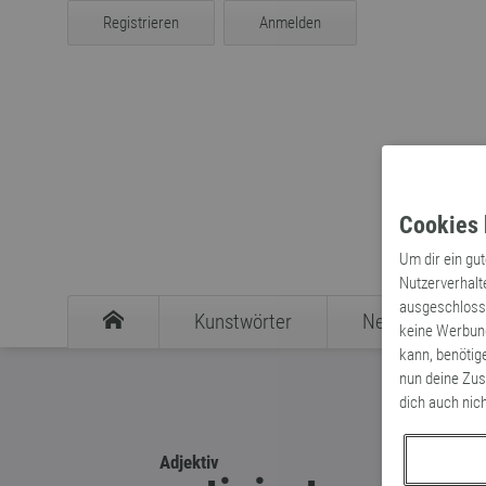
Registrieren
Anmelden
Cookies 
Um dir ein gu
Nutzerverhalt
ausgeschlosse
Kunstwörter
Neologismen
keine Werbung
kann, benötig
nun deine Zus
dich auch nic
Adjektiv