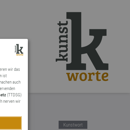
ieren wir das
n ist
 machen auch
ervenden
setz
(TTDSG)
h nerven wir
Kunstwort