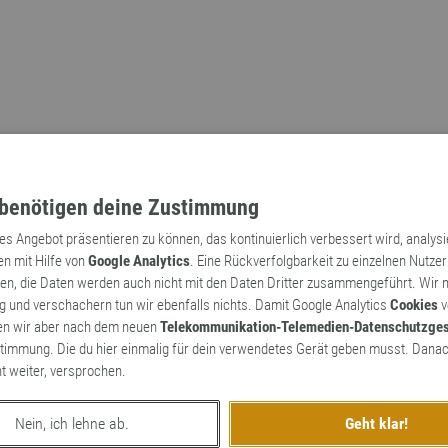
benötigen deine Zustimmung
tes Angebot präsentieren zu können, das kontinuierlich verbessert wird, analys
en mit Hilfe von
Google Analytics
. Eine Rückverfolgbarkeit zu einzelnen Nutzer
n, die Daten werden auch nicht mit den Daten Dritter zusammengeführt. Wir
Archaismen
Markennamen
 und verschachern tun wir ebenfalls nichts. Damit Google Analytics
Cookies
v
en wir aber nach dem neuen
Telekommunikation-Telemedien-Datenschutzge
timmung. Die du hier einmalig für dein verwendetes Gerät geben musst. Danac
ht weiter, versprochen.
Nein, ich lehne ab.
Geht klar!