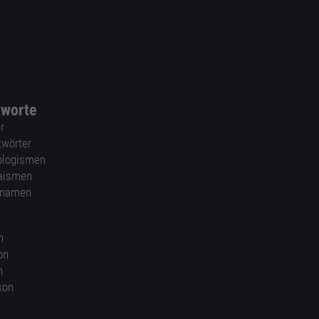
tworte
r
twörter
ologismen
aismen
nnamen
n
on
n
kon