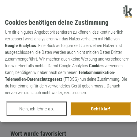
Cookies benötigen deine Zustimmung
Um dir ein gutes Angebot präsentieren zu können, das kontinuierlich
verbessert wird, analysieren wir das Nutzerverhalten mit Hilfe von
Google Analytics
. Eine Rückverfolgbarkeit zu einzelnen Nutzern ist
ausgeschlossen, die Daten werden auch nicht mit den Daten Dritter
Substantiv
Kunstwort
zusammengeführt. Wir machen auch keine Werbung und verschachern
Religionsallergiker
tun wir ebenfalls nichts. Damit Google Analytics
Cookies
vervenden
kann, benötigen wir aber nach dem neuen
Telekommunikation-
Ein Mensch, der bei der Gedanke an
3
Telemedien-Datenschutzgesetz
(TTDSG) nun deine Zustimmung. Die
Religionen allergisch reagiert. _/\_
du hier einmalig für dein verwendetes Gerät geben musst. Danach
1
nerven wir dich auch nicht weiter, versprochen.
erschaffen von
suresh
am 16. Mai 2019
Nein, ich lehne ab.
Geht klar!
Wort wurde favorisiert