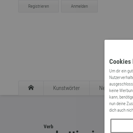
Registrieren
Anmelden
Cookies 
Um dir ein gu
Nutzerverhalt
ausgeschlosse
Kunstwörter
Neologismen
keine Werbung
kann, benötig
nun deine Zus
dich auch nic
Verb