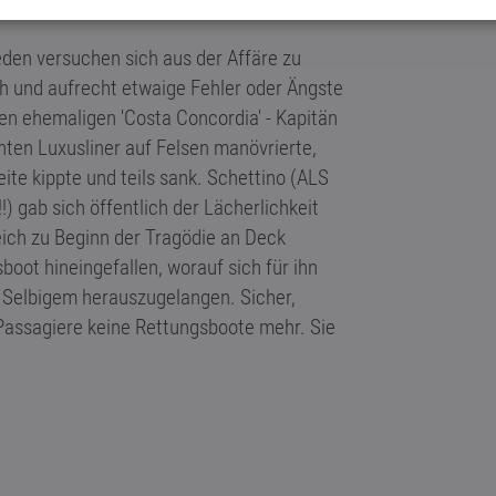
reden versuchen sich aus der Affäre zu
ch und aufrecht etwaige Fehler oder Ängste
en ehemaligen 'Costa Concordia' - Kapitän
ten Luxusliner auf Felsen manövrierte,
eite kippte und teils sank. Schettino (ALS
ab sich öffentlich der Lächerlichkeit
leich zu Beginn der Tragödie an Deck
boot hineingefallen, worauf sich für ihn
 Selbigem herauszugelangen. Sicher,
3 Passagiere keine Rettungsboote mehr. Sie