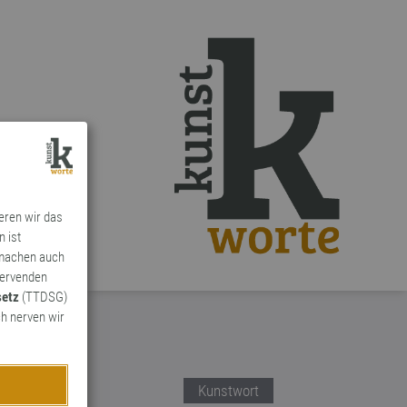
ieren wir das
n ist
 machen auch
ervenden
setz
(TTDSG)
h nerven wir
Kunstwort