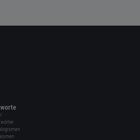
tworte
r
twörter
ologismen
aismen