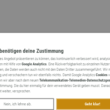
benötigen deine Zustimmung
tes Angebot präsentieren zu können, das kontinuierlich verbessert wird, analys
en mit Hilfe von
Google Analytics
. Eine Rückverfolgbarkeit zu einzelnen Nutzer
n, die Daten werden auch nicht mit den Daten Dritter zusammengeführt. Wir
Archaismen
Markennamen
 und verschachern tun wir ebenfalls nichts. Damit Google Analytics
Cookies
v
en wir aber nach dem neuen
Telekommunikation-Telemedien-Datenschutzge
timmung. Die du hier einmalig für dein verwendetes Gerät geben musst. Danac
ht weiter, versprochen.
Nein, ich lehne ab.
Geht klar!