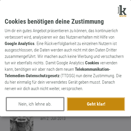
Cookies benötigen deine Zustimmung
Um dir ein gutes Angebot präsentieren zu können, das kontinuierlich
verbessert wird, analysieren wir das Nutzerverhalten mit Hilfe von
Google Analytics
. Eine Rückverfolgbarkeit zu einzelnen Nutzern ist
ausgeschlossen, die Daten werden auch nicht mit den Daten Dritter
Substantiv
Kunstwort
zusammengeführt. Wir machen auch keine Werbung und verschachern
Supermanie
tun wir ebenfalls nichts. Damit Google Analytics
Cookies
vervenden
kann, benötigen wir aber nach dem neuen
Telekommunikation-
Der Zwang, alle Adjektive mit „super”
Telemedien-Datenschutzgesetz
(TTDSG) nun deine Zustimmung. Die
vollzukleistern. Das schmeckt ja super-
du hier einmalig für dein verwendetes Gerät geben musst. Danach
lecker. Morgen wird es super-warm. Das
0
nerven wir dich auch nicht weiter, versprochen.
war super-schwer! ... Supi
0
Nein, ich lehne ab.
Geht klar!
erschaffen von
Worthüter
am 2. Juli 2013