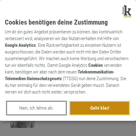
Cookies benötigen deine Zustimmung
Um dir ein gutes Angebot präsentieren zu können, das kontinuierlich
verbessert wird, analysieren wir das Nutzerverhalten mit Hilfe von
Google Analytics
. Eine Rückverfolgbarkeit zu einzelnen Nutzern ist
ausgeschlossen, die Daten werden auch nicht mit den Daten Dritter
Verb
Archaismus
zusammengeführt. Wir machen auch keine Werbung und verschachern
ar­bi­t­rie­ren
tun wir ebenfalls nichts. Damit Google Analytics
Cookies
vervenden
kann, benötigen wir aber nach dem neuen
Telekommunikation-
Etwas schätzen, taxieren bzw. über den
Telemedien-Datenschutzgesetz
(TTDSG) nun deine Zustimmung. Die
Daumen peilen. Stammt von arbitrari (lat.
0
du hier einmalig für dein verwendetes Gerät geben musst. Danach
erachten).
nerven wir dich auch nicht weiter, versprochen.
0
Nein, ich lehne ab.
Geht klar!
erschaffen von
Worthüter
am 28. Juni 2017