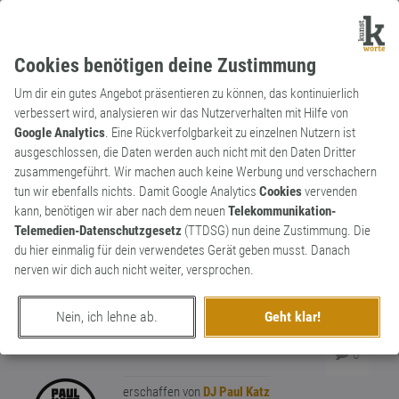
Cookies benötigen deine Zustimmung
Um dir ein gutes Angebot präsentieren zu können, das kontinuierlich
verbessert wird, analysieren wir das Nutzerverhalten mit Hilfe von
Google Analytics
. Eine Rückverfolgbarkeit zu einzelnen Nutzern ist
ausgeschlossen, die Daten werden auch nicht mit den Daten Dritter
Verb
Archaismus
zusammengeführt. Wir machen auch keine Werbung und verschachern
entblöden
tun wir ebenfalls nichts. Damit Google Analytics
Cookies
vervenden
kann, benötigen wir aber nach dem neuen
Telekommunikation-
Sich ohne Skrupel etwas zu tun erlauben,
Telemedien-Datenschutzgesetz
(TTDSG) nun deine Zustimmung. Die
das als dreist, unklug oder dergleichen
du hier einmalig für dein verwendetes Gerät geben musst. Danach
empfunden wird. Basiert auf der veralteten
nerven wir dich auch nicht weiter, versprochen.
Bedeutung von blöde (schüchtern). "Ich
konnte mich nicht entblöden, dies dann
2
Nein, ich lehne ab.
Geht klar!
doch zu tun."
0
erschaffen von
DJ Paul Katz