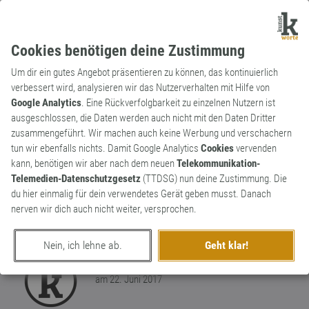
Cookies benötigen deine Zustimmung
Um dir ein gutes Angebot präsentieren zu können, das kontinuierlich
verbessert wird, analysieren wir das Nutzerverhalten mit Hilfe von
Google Analytics
. Eine Rückverfolgbarkeit zu einzelnen Nutzern ist
ausgeschlossen, die Daten werden auch nicht mit den Daten Dritter
Substantiv
Archaismus
zusammengeführt. Wir machen auch keine Werbung und verschachern
Born
tun wir ebenfalls nichts. Damit Google Analytics
Cookies
vervenden
kann, benötigen wir aber nach dem neuen
Telekommunikation-
Veraltete Bezeichnung für einen Brunnen.
Telemedien-Datenschutzgesetz
(TTDSG) nun deine Zustimmung. Die
Kommt inzwischen nur noch in Ortsnamen
du hier einmalig für dein verwendetes Gerät geben musst. Danach
vor, die auf der Fließgewässerbenennung
2
nerven wir dich auch nicht weiter, versprochen.
basieren, z. B. Marienborn.
0
Nein, ich lehne ab.
Geht klar!
erschaffen von
Kunstworte
am 22. Juni 2017