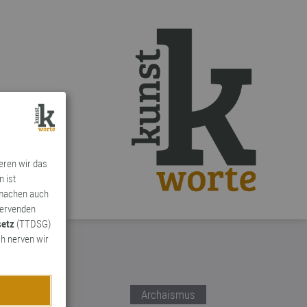
ieren wir das
n ist
 machen auch
ervenden
setz
(TTDSG)
h nerven wir
Archaismus