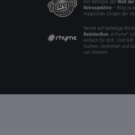
mit Retropie, der
Welt der
Retrospektive
– Blog zu a
magischen Dingen der Ve
Reime auf beliebige Worte
Reimlexikon
„d-rhyme” sc
einfach für dich. Und hilft
Suchen, Verdrehen und Ge
von Wörtern.