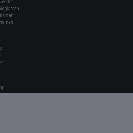
twörter
ologismen
aismen
nnamen
n
on
n
kon
ung
en
gen