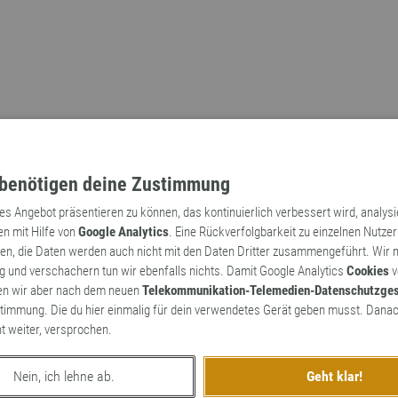
benötigen deine Zustimmung
tes Angebot präsentieren zu können, das kontinuierlich verbessert wird, analys
en mit Hilfe von
Google Analytics
. Eine Rückverfolgbarkeit zu einzelnen Nutzer
n, die Daten werden auch nicht mit den Daten Dritter zusammengeführt. Wir
Archaismen
Markennamen
 und verschachern tun wir ebenfalls nichts. Damit Google Analytics
Cookies
v
en wir aber nach dem neuen
Telekommunikation-Telemedien-Datenschutzge
timmung. Die du hier einmalig für dein verwendetes Gerät geben musst. Danac
ht weiter, versprochen.
Nein, ich lehne ab.
Geht klar!