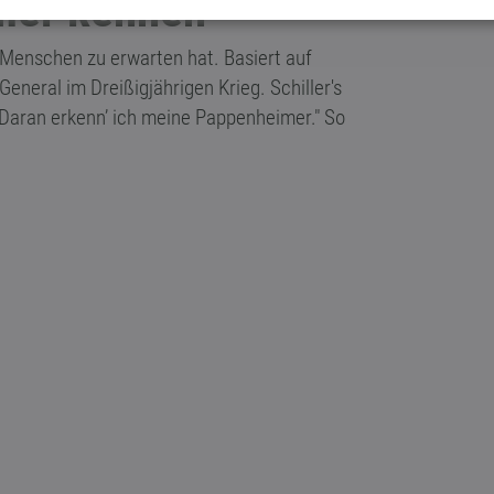
mer kennen
enschen zu erwarten hat. Basiert auf
eneral im Dreißigjährigen Krieg. Schiller's
"Daran erkenn’ ich meine Pappenheimer." So