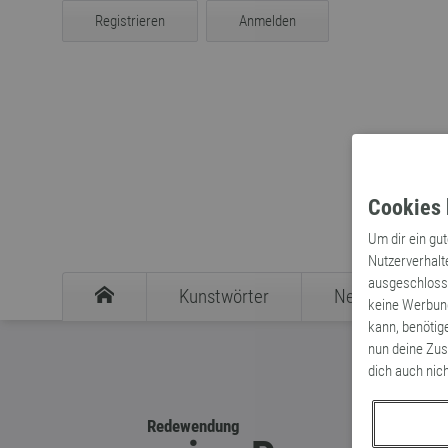
Registrieren
Anmelden
Cookies 
Um dir ein gu
Nutzerverhalt
ausgeschlosse
Kunstwörter
Neologismen
keine Werbung
kann, benötig
nun deine Zus
dich auch nic
Redewendung