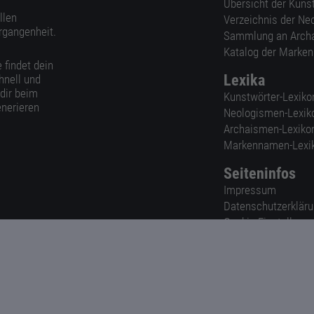
Übersicht der Kuns
llen
Verzeichnis der Ne
rgangenheit.
Sammlung an Arch
Katalog der Marke
 findet dein
Lexika
hnell und
 dir beim
Kunstwörter-Lexiko
nerieren
Neologismen-Lexik
Archaismen-Lexiko
Markennamen-Lexi
Seiteninfos
Impressum
Datenschutzerklär
Cookie-Einstellung
Nutzungsbedingun
AGB