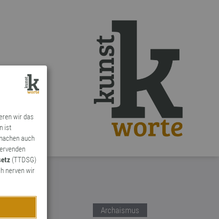
ieren wir das
n ist
 machen auch
ervenden
setz
(TTDSG)
h nerven wir
Archaismus