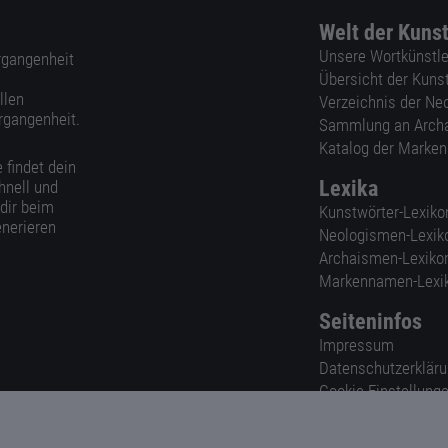
Welt der Kuns
Unsere Wortkünstle
ergangenheit
Übersicht der Kuns
llen
Verzeichnis der Ne
rgangenheit.
Sammlung an Arch
Katalog der Marke
 findet dein
Lexika
hnell und
 dir beim
Kunstwörter-Lexiko
nerieren
Neologismen-Lexik
Archaismen-Lexiko
Markennamen-Lexi
Seiteninfos
Impressum
Datenschutzerklär
Cookie-Einstellung
Nutzungsbedingun
AGB