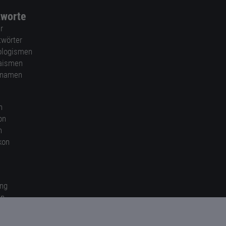
tworte
r
twörter
ologismen
aismen
nnamen
n
on
n
kon
ung
en
gen