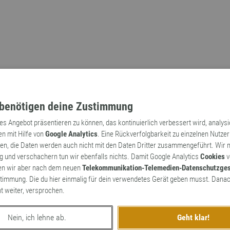
benötigen deine Zustimmung
tes Angebot präsentieren zu können, das kontinuierlich verbessert wird, analys
en mit Hilfe von
Google Analytics
. Eine Rückverfolgbarkeit zu einzelnen Nutzer
n, die Daten werden auch nicht mit den Daten Dritter zusammengeführt. Wir
Archaismen
Markennamen
 und verschachern tun wir ebenfalls nichts. Damit Google Analytics
Cookies
v
en wir aber nach dem neuen
Telekommunikation-Telemedien-Datenschutzge
timmung. Die du hier einmalig für dein verwendetes Gerät geben musst. Danac
ht weiter, versprochen.
Nein, ich lehne ab.
Geht klar!