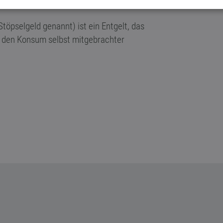
töpselgeld genannt) ist ein Entgelt, das
r den Konsum selbst mitgebrachter