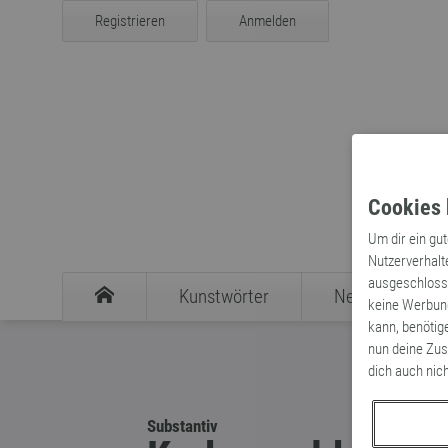
Registrieren
Anmelden
Cookies 
Um dir ein gu
Nutzerverhalt
ausgeschlosse
Kunstwörter
Neologismen
keine Werbung
kann, benötig
nun deine Zus
dich auch nic
Substantiv