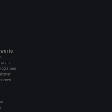
tworte
r
twörter
ologismen
aismen
nnamen
n
on
n