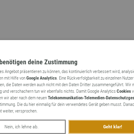
benötigen deine Zustimmung
tes Angebot präsentieren zu können, das kontinuierlich verbessert wird, analys
en mit Hilfe von
Google Analytics
. Eine Rückverfolgbarkeit zu einzelnen Nutzer
n, die Daten werden auch nicht mit den Daten Dritter zusammengeführt. Wir
Archaismen
Markennamen
 und verschachern tun wir ebenfalls nichts. Damit Google Analytics
Cookies
v
en wir aber nach dem neuen
Telekommunikation-Telemedien-Datenschutzge
timmung. Die du hier einmalig für dein verwendetes Gerät geben musst. Danac
ht weiter, versprochen.
Nein, ich lehne ab.
Geht klar!