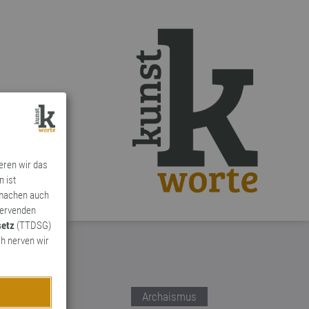
ieren wir das
n ist
 machen auch
ervenden
setz
(TTDSG)
h nerven wir
Archaismus