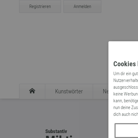
Registrieren
Anmelden
Cookies 
Um dir ein gu
Nutzerverhalt
ausgeschlosse
Kunstwörter
Neologismen
keine Werbung
kann, benötig
nun deine Zus
dich auch nic
Substantiv