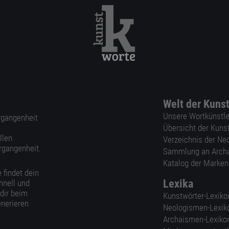
Welt der Kuns
Unsere Wortkünstle
ergangenheit
Übersicht der Kuns
llen
Verzeichnis der Ne
rgangenheit.
Sammlung an Arch
Katalog der Marke
 findet dein
Lexika
hnell und
 dir beim
Kunstwörter-Lexiko
nerieren
Neologismen-Lexik
Archaismen-Lexiko