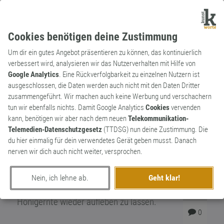
Cookies benötigen deine Zustimmung
Um dir ein gutes Angebot präsentieren zu können, das kontinuierlich
verbessert wird, analysieren wir das Nutzerverhalten mit Hilfe von
Google Analytics
. Eine Rückverfolgbarkeit zu einzelnen Nutzern ist
ausgeschlossen, die Daten werden auch nicht mit den Daten Dritter
Substantiv
Archaismus
zusammengeführt. Wir machen auch keine Werbung und verschachern
Zeidlerei
tun wir ebenfalls nichts. Damit Google Analytics
Cookies
vervenden
kann, benötigen wir aber nach dem neuen
Telekommunikation-
Die Zeidlerei (auch Zedlerei) ist das
Telemedien-Datenschutzgesetz
(TTDSG) nun deine Zustimmung. Die
gewerbsmäßige Sammeln von Honig wilder
du hier einmalig für dein verwendetes Gerät geben musst. Danach
oder halbwilder Bienenvölker, das vom
nerven wir dich auch nicht weiter, versprochen.
Zeidler, einem Waldimker, betrieben wird.
Es wurde bereits im Mittelalter ausgeübt.
Nein, ich lehne ab.
Geht klar!
Es gibt Bestrebungen, diese Form der
0
Honigernte wieder aufleben zu lassen.
0