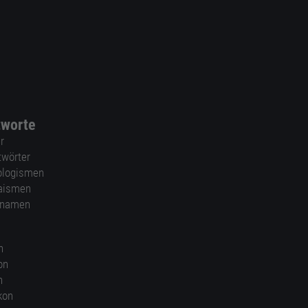
tworte
r
twörter
ologismen
aismen
nnamen
n
on
n
kon