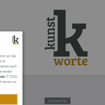
ieren wir das
n ist
 machen auch
ervenden
setz
(TTDSG)
h nerven wir
Archaismus