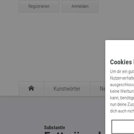
Registrieren
Anmelden
Cookies 
Um dir ein gu
Nutzerverhalt
ausgeschlosse
Kunstwörter
Neologismen
keine Werbung
kann, benötig
nun deine Zus
dich auch nic
Substantiv