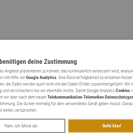
benötigen deine Zustimmung
tes Angebot präsentieren zu können, das kontinuierlich verbessert wird, analys
en mit Hilfe von
Google Analytics
. Eine Rückverfolgbarkeit zu einzelnen Nutzer
n, die Daten werden auch nicht mit den Daten Dritter zusammengeführt. Wir
Archaismen
Markennamen
 und verschachern tun wir ebenfalls nichts. Damit Google Analytics
Cookies
v
en wir aber nach dem neuen
Telekommunikation-Telemedien-Datenschutzge
timmung. Die du hier einmalig für dein verwendetes Gerät geben musst. Danac
ht weiter, versprochen.
Nein, ich lehne ab.
Geht klar!