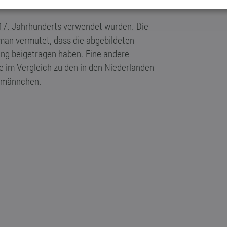
 17. Jahrhunderts verwendet wurden. Die
man vermutet, dass die abgebildeten
ung beigetragen haben. Eine andere
e im Vergleich zu den in den Niederlanden
ermännchen.