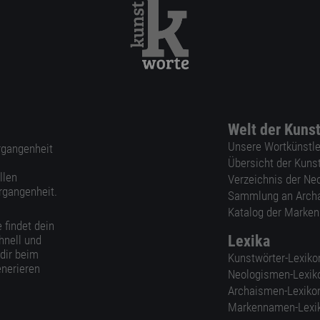
Welt der Kuns
Unsere Wortkünstle
ergangenheit
Übersicht der Kuns
llen
Verzeichnis der Ne
rgangenheit.
Sammlung an Arch
Katalog der Marke
 findet dein
Lexika
hnell und
 dir beim
Kunstwörter-Lexiko
nerieren
Neologismen-Lexik
Archaismen-Lexiko
Markennamen-Lexi