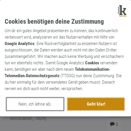
Cookies benötigen deine Zustimmung
Um dir ein gutes Angebot präsentieren zu können, das kontinuierlich
verbessert wird, analysieren wir das Nutzerverhalten mit Hilfe von
Google Analytics
. Eine Rückverfolgbarkeit zu einzelnen Nutzern ist
ausgeschlossen, die Daten werden auch nicht mit den Daten Dritter
Adjektiv
Archaismus
zusammengeführt. Wir machen auch keine Werbung und verschachern
ge­har­nischt
tun wir ebenfalls nichts. Damit Google Analytics
Cookies
vervenden
kann, benötigen wir aber nach dem neuen
Telekommunikation-
Eine Rüstung (Harnisch) tragend, mit
Telemedien-Datenschutzgesetz
(TTDSG) nun deine Zustimmung. Die
einem Harnisch versehen sein. Auch
du hier einmalig für dein verwendetes Gerät geben musst. Danach
verwendet als erbost, aufgebracht,
nerven wir dich auch nicht weiter, versprochen.
empört. „Er sprang, ohne Hülfe eines
Steigbügels, völlig geharnischt auf ein
Nein, ich lehne ab.
Geht klar!
Pferd.“ (Geschichte des Ritterwesens im
1
Mittelalter, 1804)
0