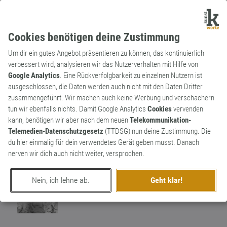
Cookies benötigen deine Zustimmung
Um dir ein gutes Angebot präsentieren zu können, das kontinuierlich
verbessert wird, analysieren wir das Nutzerverhalten mit Hilfe von
Google Analytics
. Eine Rückverfolgbarkeit zu einzelnen Nutzern ist
ausgeschlossen, die Daten werden auch nicht mit den Daten Dritter
Substantiv
Archaismus
zusammengeführt. Wir machen auch keine Werbung und verschachern
Balkanschreck
tun wir ebenfalls nichts. Damit Google Analytics
Cookies
vervenden
kann, benötigen wir aber nach dem neuen
Telekommunikation-
Rumänischer Kleintransporter von Uzina
Telemedien-Datenschutzgesetz
(TTDSG) nun deine Zustimmung. Die
Autobuzul, der 1968 bis 1982 in die DDR
0
du hier einmalig für dein verwendetes Gerät geben musst. Danach
eingeführt wurde.
nerven wir dich auch nicht weiter, versprochen.
1
Nein, ich lehne ab.
Geht klar!
erschaffen von
Worthüter
am 30. Januar 2020