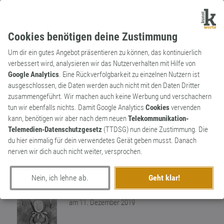
Cookies benötigen deine Zustimmung
Um dir ein gutes Angebot präsentieren zu können, das kontinuierlich
verbessert wird, analysieren wir das Nutzerverhalten mit Hilfe von
Google Analytics
. Eine Rückverfolgbarkeit zu einzelnen Nutzern ist
ausgeschlossen, die Daten werden auch nicht mit den Daten Dritter
Verb
Archaismus
zusammengeführt. Wir machen auch keine Werbung und verschachern
dräuen
tun wir ebenfalls nichts. Damit Google Analytics
Cookies
vervenden
kann, benötigen wir aber nach dem neuen
Telekommunikation-
drohen,Böses ankündigen "Trotz des
Telemedien-Datenschutzgesetz
(TTDSG) nun deine Zustimmung. Die
lichten Tages dräuen am Horizont dunkle
du hier einmalig für dein verwendetes Gerät geben musst. Danach
Wolken heran " Ein wirkliches "Uralt"-Wort
1
nerven wir dich auch nicht weiter, versprochen.
mit westgermanischen Wurzeln.
0
Nein, ich lehne ab.
Geht klar!
erschaffen von
Lupo
am 11. Dezember 2019