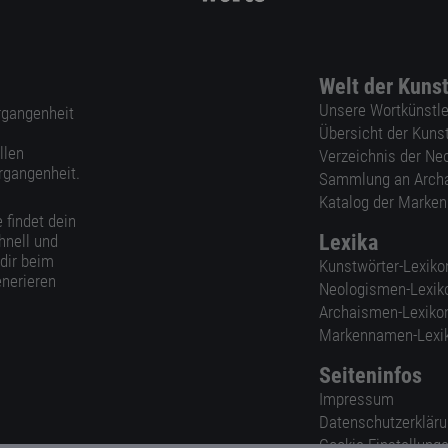
Welt der Kuns
Unsere Wortkünstle
ergangenheit
Übersicht der Kuns
llen
Verzeichnis der Ne
rgangenheit.
Sammlung an Arch
Katalog der Marke
 findet dein
Lexika
hnell und
 dir beim
Kunstwörter-Lexiko
nerieren
Neologismen-Lexik
Archaismen-Lexiko
Markennamen-Lexi
Seiteninfos
Impressum
Datenschutzerklär
Cookie-Einstellung