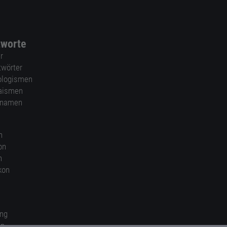
tworte
r
twörter
ologismen
aismen
nnamen
n
on
n
kon
ung
en