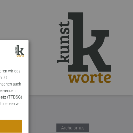
ieren wir das
n ist
 machen auch
ervenden
setz
(TTDSG)
h nerven wir
Archaismus