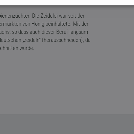
bienenzüchter. Die Zeidelei war seit der
ermarkten von Honig beinhaltete. Mit der
achs, so dass auch dieser Beruf langsam
tdeutschen „zeideln“ (herausschneiden), da
chnitten wurde.