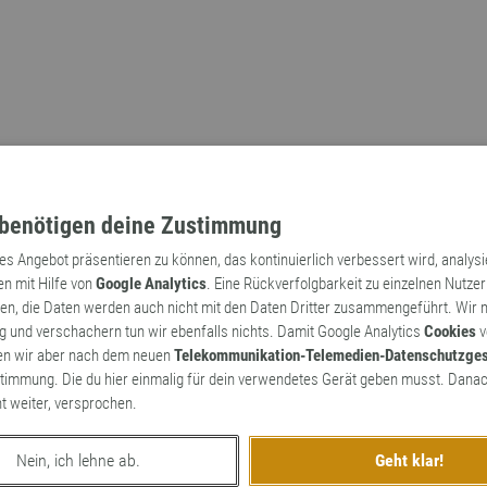
benötigen deine Zustimmung
tes Angebot präsentieren zu können, das kontinuierlich verbessert wird, analys
en mit Hilfe von
Google Analytics
. Eine Rückverfolgbarkeit zu einzelnen Nutzer
n, die Daten werden auch nicht mit den Daten Dritter zusammengeführt. Wir
Archaismen
Markennamen
 und verschachern tun wir ebenfalls nichts. Damit Google Analytics
Cookies
v
en wir aber nach dem neuen
Telekommunikation-Telemedien-Datenschutzge
timmung. Die du hier einmalig für dein verwendetes Gerät geben musst. Danac
ht weiter, versprochen.
Nein, ich lehne ab.
Geht klar!