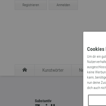
Registrieren
Anmelden
Cookies 
Um dir ein gu
Nutzerverhalt
ausgeschlosse
Kunstwörter
Neologismen
keine Werbung
kann, benötig
nun deine Zus
dich auch nic
Substantiv