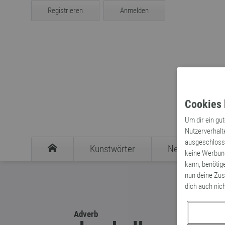
Registrieren
Anmelden
Cookies 
Um dir ein gu
Nutzerverhalt
ausgeschlosse
Kunstwörter
Neologismen
keine Werbung
kann, benötig
nun deine Zus
dich auch nic
Adverb