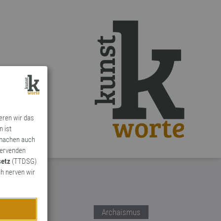
ieren wir das
n ist
 machen auch
ervenden
setz
(TTDSG)
h nerven wir
Archaismus