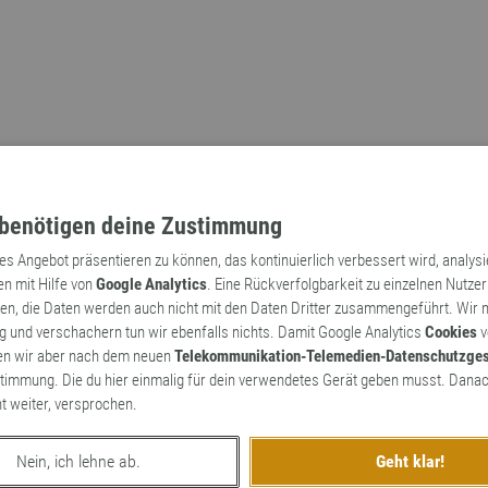
benötigen deine Zustimmung
tes Angebot präsentieren zu können, das kontinuierlich verbessert wird, analys
en mit Hilfe von
Google Analytics
. Eine Rückverfolgbarkeit zu einzelnen Nutzer
n, die Daten werden auch nicht mit den Daten Dritter zusammengeführt. Wir
Archaismen
Markennamen
 und verschachern tun wir ebenfalls nichts. Damit Google Analytics
Cookies
v
en wir aber nach dem neuen
Telekommunikation-Telemedien-Datenschutzge
timmung. Die du hier einmalig für dein verwendetes Gerät geben musst. Danac
ht weiter, versprochen.
Nein, ich lehne ab.
Geht klar!