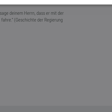
sage deinem Herrn, dass er mit der
t fahre.“ (Geschichte der Regierung