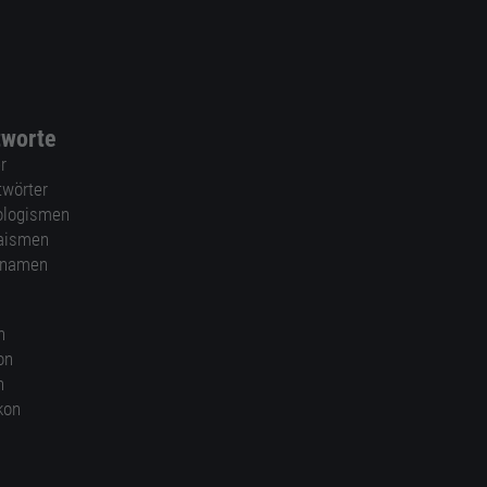
tworte
r
twörter
ologismen
aismen
nnamen
n
on
n
kon