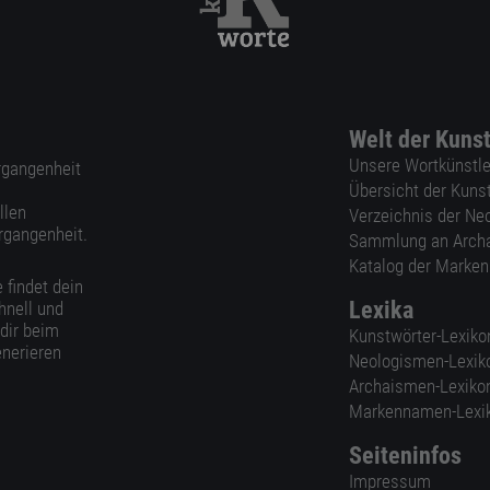
Welt der Kuns
Unsere Wortkünstle
ergangenheit
Übersicht der Kuns
llen
Verzeichnis der Ne
rgangenheit.
Sammlung an Arch
Katalog der Marke
 findet dein
Lexika
hnell und
 dir beim
Kunstwörter-Lexiko
nerieren
Neologismen-Lexik
Archaismen-Lexiko
Markennamen-Lexi
Seiteninfos
Impressum