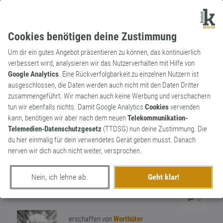
Cookies benötigen deine Zustimmung
Um dir ein gutes Angebot präsentieren zu können, das kontinuierlich
verbessert wird, analysieren wir das Nutzerverhalten mit Hilfe von
Google Analytics
. Eine Rückverfolgbarkeit zu einzelnen Nutzern ist
ausgeschlossen, die Daten werden auch nicht mit den Daten Dritter
Adjektiv
Archaismus
zusammengeführt. Wir machen auch keine Werbung und verschachern
geflissentlich
tun wir ebenfalls nichts. Damit Google Analytics
Cookies
vervenden
kann, benötigen wir aber nach dem neuen
Telekommunikation-
Deutlich und voller Absicht durchführen.
Telemedien-Datenschutzgesetz
(TTDSG) nun deine Zustimmung. Die
Etwas sorgfältig, eifrig und absichtlich
du hier einmalig für dein verwendetes Gerät geben musst. Danach
vollziehen. Basier auf vlissen (ahd. streben,
nerven wir dich auch nicht weiter, versprochen.
trachten, sich bemühren). "Der Lehrling
arbeitete sich geflissentlich in seine
2
Nein, ich lehne ab.
Geht klar!
Tätigkeiten ein."
0
erschaffen von
Worthüter