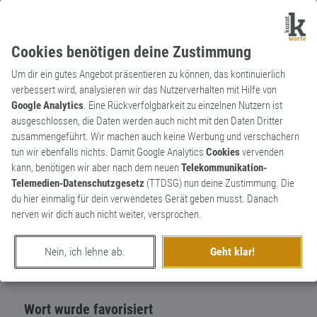
Cookies benötigen deine Zustimmung
Um dir ein gutes Angebot präsentieren zu können, das kontinuierlich
verbessert wird, analysieren wir das Nutzerverhalten mit Hilfe von
Google Analytics
. Eine Rückverfolgbarkeit zu einzelnen Nutzern ist
ausgeschlossen, die Daten werden auch nicht mit den Daten Dritter
Redewendung
Archaismus
zusammengeführt. Wir machen auch keine Werbung und verschachern
Mein lieber Scholli
tun wir ebenfalls nichts. Damit Google Analytics
Cookies
vervenden
kann, benötigen wir aber nach dem neuen
Telekommunikation-
Ausdruck des Erstaunens-gemischt mit
2
Telemedien-Datenschutzgesetz
(TTDSG) nun deine Zustimmung. Die
Anerkennung.
du hier einmalig für dein verwendetes Gerät geben musst. Danach
0
nerven wir dich auch nicht weiter, versprochen.
erschaffen von
Frau H. aus K.
am 21. Juli 2018
Nein, ich lehne ab.
Geht klar!
Wort wurde favorisiert