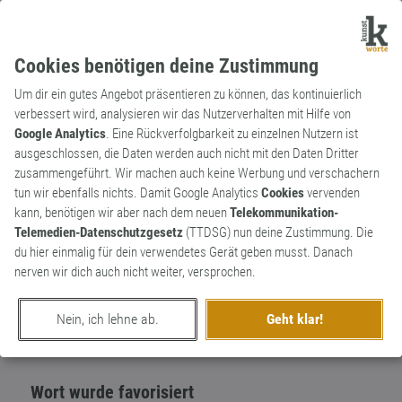
Cookies benötigen deine Zustimmung
Um dir ein gutes Angebot präsentieren zu können, das kontinuierlich
verbessert wird, analysieren wir das Nutzerverhalten mit Hilfe von
Google Analytics
. Eine Rückverfolgbarkeit zu einzelnen Nutzern ist
ausgeschlossen, die Daten werden auch nicht mit den Daten Dritter
Adjektiv
Archaismus
zusammengeführt. Wir machen auch keine Werbung und verschachern
knüselig
tun wir ebenfalls nichts. Damit Google Analytics
Cookies
vervenden
kann, benötigen wir aber nach dem neuen
Telekommunikation-
Unsauber, schmuddelig. Basiert auf knüsen
1
Telemedien-Datenschutzgesetz
(TTDSG) nun deine Zustimmung. Die
(mhd. zerknittern, beschmutzen).
du hier einmalig für dein verwendetes Gerät geben musst. Danach
0
nerven wir dich auch nicht weiter, versprochen.
erschaffen von
Worthüter
am 5. Juli 2018
Nein, ich lehne ab.
Geht klar!
Wort wurde favorisiert