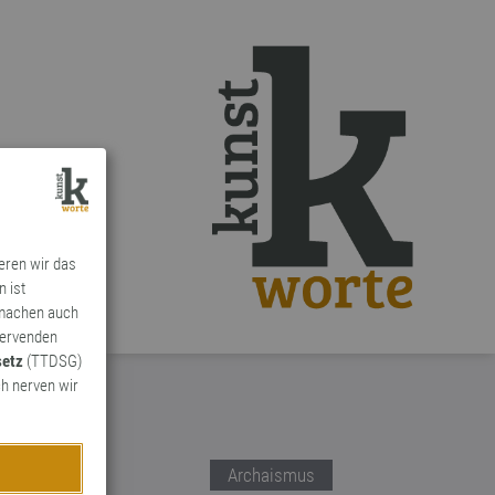
ieren wir das
n ist
 machen auch
ervenden
setz
(TTDSG)
h nerven wir
Archaismus