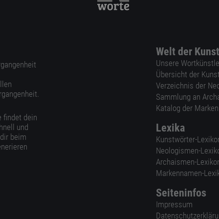
Welt der Kuns
Unsere Wortkünstle
ergangenheit
Übersicht der Kuns
llen
Verzeichnis der Ne
rgangenheit.
Sammlung an Arch
Katalog der Marke
 findet dein
Lexika
hnell und
 dir beim
Kunstwörter-Lexiko
nerieren
Neologismen-Lexik
Archaismen-Lexiko
Markennamen-Lexi
Seiteninfos
Impressum
Datenschutzerklär