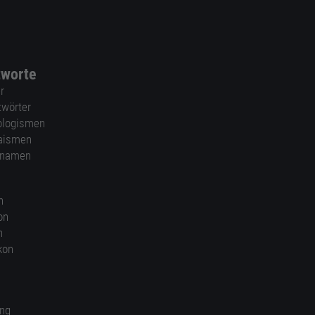
tworte
r
twörter
ologismen
aismen
nnamen
n
on
n
kon
ung