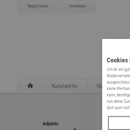
Registrieren
Anmelden
Cookies 
Um dir ein gu
Nutzerverhalt
ausgeschlosse
Kunstwörter
Neologismen
keine Werbung
kann, benötig
nun deine Zus
dich auch nic
Adjektiv