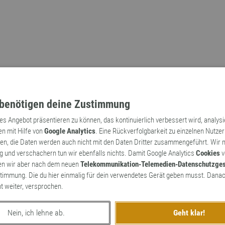
benötigen deine Zustimmung
tes Angebot präsentieren zu können, das kontinuierlich verbessert wird, analys
en mit Hilfe von
Google Analytics
. Eine Rückverfolgbarkeit zu einzelnen Nutzer
n, die Daten werden auch nicht mit den Daten Dritter zusammengeführt. Wir
Archaismen
Markennamen
 und verschachern tun wir ebenfalls nichts. Damit Google Analytics
Cookies
v
en wir aber nach dem neuen
Telekommunikation-Telemedien-Datenschutzge
timmung. Die du hier einmalig für dein verwendetes Gerät geben musst. Danac
ht weiter, versprochen.
Nein, ich lehne ab.
Geht klar!