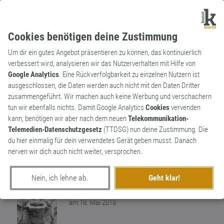
Cookies benötigen deine Zustimmung
Um dir ein gutes Angebot präsentieren zu können, das kontinuierlich
verbessert wird, analysieren wir das Nutzerverhalten mit Hilfe von
Google Analytics
. Eine Rückverfolgbarkeit zu einzelnen Nutzern ist
ausgeschlossen, die Daten werden auch nicht mit den Daten Dritter
Adjektiv
Archaismus
zusammengeführt. Wir machen auch keine Werbung und verschachern
sen­su­a­lis­tisch
tun wir ebenfalls nichts. Damit Google Analytics
Cookies
vervenden
kann, benötigen wir aber nach dem neuen
Telekommunikation-
Sinnlich. Basiert auf der historischen
Telemedien-Datenschutzgesetz
(TTDSG) nun deine Zustimmung. Die
Geistesströmung des Sensualismus,
du hier einmalig für dein verwendetes Gerät geben musst. Danach
wonach Wissen stets ein Resultat
0
nerven wir dich auch nicht weiter, versprochen.
sinnlicher Erfahrung ist.
0
Nein, ich lehne ab.
Geht klar!
erschaffen von
Worthüter
am 18. Mai 2018