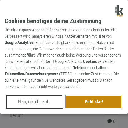
Cookies benötigen deine Zustimmung
Um dir ein gutes Angebot präsentieren zu können, das kontinuierlich
verbessert wird, analysieren wir das Nutzerverhalten mit Hilfe von
Google Analytics
. Eine Rückverfolgbarkeit zu einzelnen Nutzern ist
ausgeschlossen, die Daten werden auch nicht mit den Daten Dritter
Verb
Archaismus
zusammengeführt. Wir machen auch keine Werbung und verschachern
scharwenzeln
tun wir ebenfalls nichts. Damit Google Analytics
Cookies
vervenden
kann, benötigen wir aber nach dem neuen
Telekommunikation-
Überbeschäftigt und überfleißig in
Telemedien-Datenschutzgesetz
(TTDSG) nun deine Zustimmung. Die
jemandes Nähe arbeiten, um sich
du hier einmalig für dein verwendetes Gerät geben musst. Danach
einzuschmeicheln. Auch ständig in
nerven wir dich auch nicht weiter, versprochen.
Bewegung sein, umhersausen. "Die Magd
scharwenzelte den ganzen Vormittag
Nein, ich lehne ab.
Geht klar!
zwischen den Stallburschen auf dem Hof
2
herum."
0