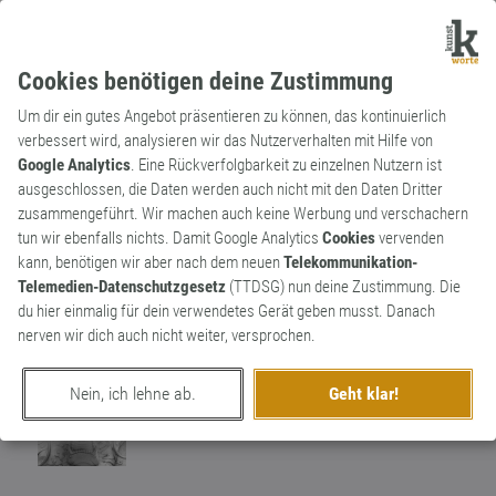
Cookies benötigen deine Zustimmung
Um dir ein gutes Angebot präsentieren zu können, das kontinuierlich
verbessert wird, analysieren wir das Nutzerverhalten mit Hilfe von
Google Analytics
. Eine Rückverfolgbarkeit zu einzelnen Nutzern ist
ausgeschlossen, die Daten werden auch nicht mit den Daten Dritter
Substantiv
Archaismus
zusammengeführt. Wir machen auch keine Werbung und verschachern
Ärar
tun wir ebenfalls nichts. Damit Google Analytics
Cookies
vervenden
kann, benötigen wir aber nach dem neuen
Telekommunikation-
Das gesamte Vermögen eines Staates, der
Telemedien-Datenschutzgesetz
(TTDSG) nun deine Zustimmung. Die
Fiskus. Das Wort basiert auf aerarium (lat.
0
du hier einmalig für dein verwendetes Gerät geben musst. Danach
Schatzkammer, Staatskasse).
nerven wir dich auch nicht weiter, versprochen.
0
Nein, ich lehne ab.
Geht klar!
erschaffen von
Worthüter
am 26. April 2018