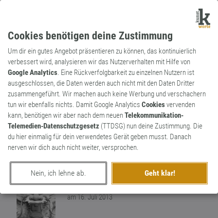
Cookies benötigen deine Zustimmung
Um dir ein gutes Angebot präsentieren zu können, das kontinuierlich
verbessert wird, analysieren wir das Nutzerverhalten mit Hilfe von
Google Analytics
. Eine Rückverfolgbarkeit zu einzelnen Nutzern ist
ausgeschlossen, die Daten werden auch nicht mit den Daten Dritter
Substantiv
Archaismus
zusammengeführt. Wir machen auch keine Werbung und verschachern
Kladderadatsch
tun wir ebenfalls nichts. Damit Google Analytics
Cookies
vervenden
kann, benötigen wir aber nach dem neuen
Telekommunikation-
Ehemalige Satirezeitung von 1848 bis
Telemedien-Datenschutzgesetz
(TTDSG) nun deine Zustimmung. Die
1944. „Kladderadatsch ” wurde früher auch
du hier einmalig für dein verwendetes Gerät geben musst. Danach
gern als Ausdruck für Sachen, Zeug,
1
nerven wir dich auch nicht weiter, versprochen.
Krimsrams etc. benutzt.
0
Nein, ich lehne ab.
Geht klar!
erschaffen von
Worthüter
am 16. Juli 2013