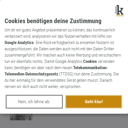
Cookies benötigen deine Zustimmung
Um dir ein gutes Angebot präsentieren zu können, das kontinuierlich
verbessert wird, analysieren wir das Nutzerverhalten mit Hilfe von
Google Analytics
. Eine Rückverfolgbarkeit zu einzelnen Nutzern ist
ausgeschlossen, die Daten werden auch nicht mit den Daten Dritter
Substantiv
Archaismus
zusammengeführt. Wir machen auch keine Werbung und verschachern
Kokotte
tun wir ebenfalls nichts. Damit Google Analytics
Cookies
vervenden
kann, benötigen wir aber nach dem neuen
Telekommunikation-
Halbweltdame, auch vornehme
Telemedien-Datenschutzgesetz
(TTDSG) nun deine Zustimmung. Die
Prostituierte. Basiert auf cocotte (frz.
1
du hier einmalig für dein verwendetes Gerät geben musst. Danach
Hühnchen).
nerven wir dich auch nicht weiter, versprochen.
0
Nein, ich lehne ab.
Geht klar!
erschaffen von
Worthüter
am 1. März 2018