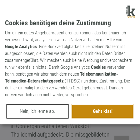
Cookies benötigen deine Zustimmung
Um dir ein gutes Angebot präsentieren zu können, das kontinuierlich
verbessert wird, analysieren wir das Nutzerverhalten mit Hilfe von
Google Analytics
. Eine Rückverfolgbarkeit zu einzelnen Nutzern ist
ausgeschlossen, die Daten werden auch nicht mit den Daten Dritter
Substantiv
Archaismus
zusammengeführt. Wir machen auch keine Werbung und verschachern
Contergankind
tun wir ebenfalls nichts. Damit Google Analytics
Cookies
vervenden
kann, benötigen wir aber nach dem neuen
Telekommunikation-
Basiert auf dem Contergan-Skandal ab den
Telemedien-Datenschutzgesetz
(TTDSG) nun deine Zustimmung. Die
späten 1950ern, wo das Beruhigungsmittel
du hier einmalig für dein verwendetes Gerät geben musst. Danach
Contergan bei Schwangeren Schädigungen
nerven wir dich auch nicht weiter, versprochen.
der Föten hervorgerufen hat. Erst 1961
wurde der Zusammenhang der
Nein, ich lehne ab.
Geht klar!
Missbildungen bei Neugeborenen mit dem
in Contergan enthaltenen Wirkstoff
Thalidomid aufgedeckt. Die missgebildeten