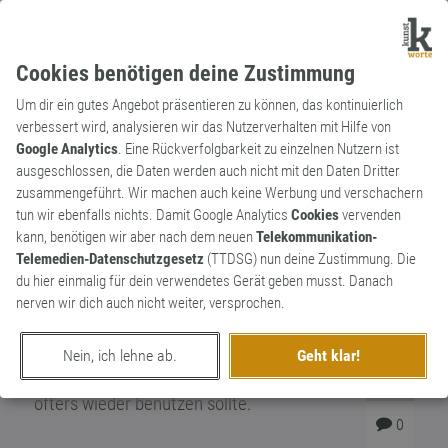
Cookies benötigen deine Zustimmung
Um dir ein gutes Angebot präsentieren zu können, das kontinuierlich
verbessert wird, analysieren wir das Nutzerverhalten mit Hilfe von
Google Analytics
. Eine Rückverfolgbarkeit zu einzelnen Nutzern ist
ausgeschlossen, die Daten werden auch nicht mit den Daten Dritter
Substantiv
Archaismus
zusammengeführt. Wir machen auch keine Werbung und verschachern
Katzenmusik
tun wir ebenfalls nichts. Damit Google Analytics
Cookies
vervenden
kann, benötigen wir aber nach dem neuen
Telekommunikation-
Alte Wörter wie die Katzenmusik hört man
Telemedien-Datenschutzgesetz
(TTDSG) nun deine Zustimmung. Die
heutzutage kaum noch. Disharmonische
du hier einmalig für dein verwendetes Gerät geben musst. Danach
Klänge wurden gern als Katzenmusik
nerven wir dich auch nicht weiter, versprochen.
betitelt. Lärm, der an das Geschrei von
Katzen erinnert - ein vergessenes Wort,
Nein, ich lehne ab.
Geht klar!
das man bei aktueller Chartmusik ruhig
2
öfters wieder benutzen sollte.
0