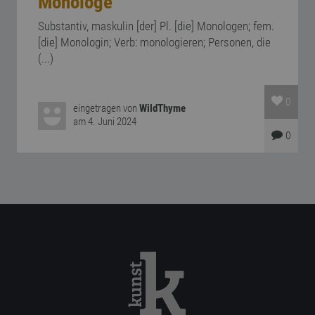
Monologe
Substantiv, maskulin [der] Pl. [die] Monologen; fem.
[die] Monologin; Verb: monologieren; Personen, die
(...)
0
eingetragen von
WildThyme
am 4. Juni 2024
0