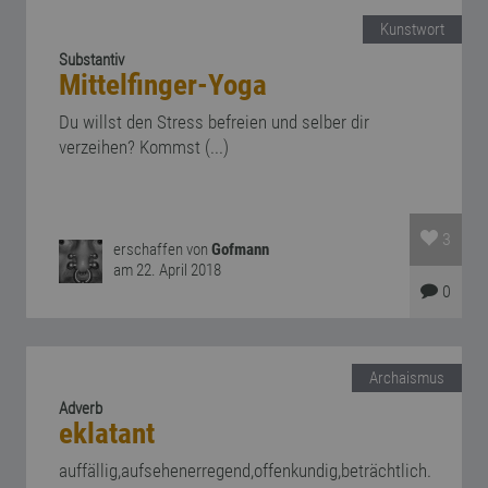
Kunstwort
Substantiv
Mittelfinger-Yoga
Du willst den Stress befreien und selber dir
verzeihen? Kommst (...)
3
erschaffen von
Gofmann
am 22. April 2018
0
Archaismus
Adverb
eklatant
auffällig,aufsehenerregend,offenkundig,beträchtlich.