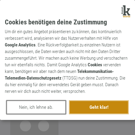
Cookies benötigen deine Zustimmung
Um dir ein gutes Angebot präsentieren zu können, das kontinuierlich
verbessert wird, analysieren wir das Nutzerverhalten mit Hilfe von
Google Analytics
. Eine Rückverfolgbarkeit zu einzelnen Nutzern ist
ausgeschlossen, die Daten werden auch nicht mit den Daten Dritter
Wortkünstler
zusammengeführt. Wir machen auch keine Werbung und verschachern
Martin Söchting
110
tun wir ebenfalls nichts. Damit Google Analytics
Cookies
vervenden
kann, benötigen wir aber nach dem neuen
Telekommunikation-
Liebt Wort- und Sinnspielereien. Schreibt
70
Telemedien-Datenschutzgesetz
(TTDSG) nun deine Zustimmung. Die
Song-, Theater- und Kabaretttexte, spielt
du hier einmalig für dein verwendetes Gerät geben musst. Danach
schau und führt Regie. Nimmt die Sprache
nerven wir dich auch nicht weiter, versprochen.
beim Wort.
Nein, ich lehne ab.
Geht klar!