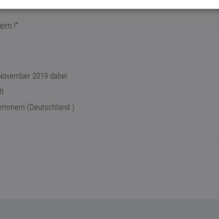
rn !“
November 2019 dabei
lt
mmern (Deutschland )