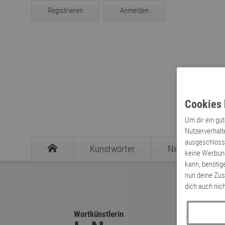
Registrieren
Anmelden
Cookies 
Um dir ein gu
Nutzerverhalt
ausgeschlosse
Kunstwörter
Neologismen
keine Werbung
kann, benötig
nun deine Zus
dich auch nic
Wortkünstlerin