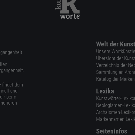
Welt der Kuns
Unsere Wortkünstle
ergangenheit
Übersicht der Kuns
llen
Verzeichnis der Ne
rgangenheit.
Sammlung an Arch
Katalog der Marke
 findet dein
Lexika
hnell und
 dir beim
Kunstwörter-Lexiko
nerieren
Neologismen-Lexik
Archaismen-Lexiko
Markennamen-Lexi
Seiteninfos