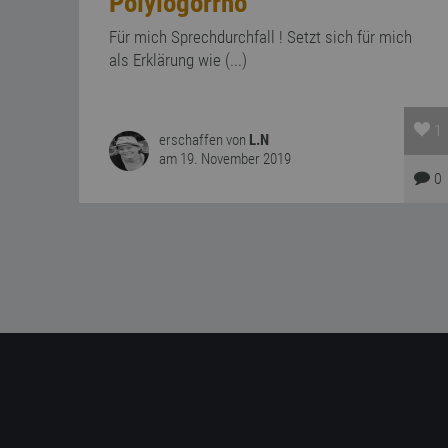
Polylogorrhö
Für mich Sprechdurchfall ! Setzt sich für mich
als Erklärung wie (...)
1
erschaffen von
L.N
am 19. November 2019
0