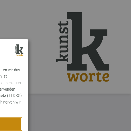
ieren wir das
n ist
 machen auch
ervenden
setz
(TTDSG)
h nerven wir