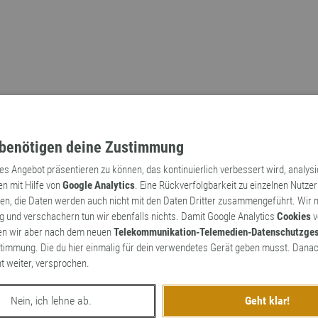
benötigen deine Zustimmung
tes Angebot präsentieren zu können, das kontinuierlich verbessert wird, analys
en mit Hilfe von
Google Analytics
. Eine Rückverfolgbarkeit zu einzelnen Nutzer
n, die Daten werden auch nicht mit den Daten Dritter zusammengeführt. Wir
Archaismen
Markennamen
 und verschachern tun wir ebenfalls nichts. Damit Google Analytics
Cookies
v
en wir aber nach dem neuen
Telekommunikation-Telemedien-Datenschutzge
timmung. Die du hier einmalig für dein verwendetes Gerät geben musst. Danac
ht weiter, versprochen.
Nein, ich lehne ab.
Geht klar!