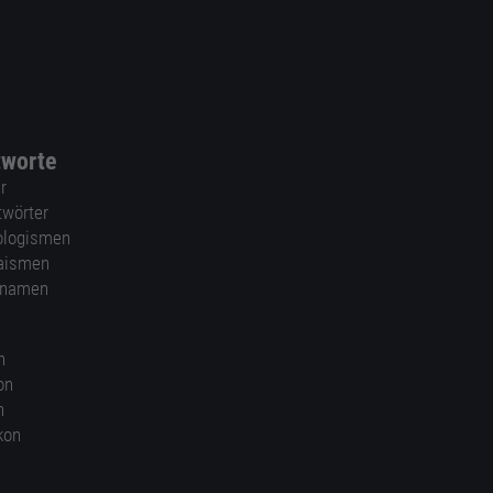
tworte
r
twörter
ologismen
aismen
nnamen
n
on
n
kon