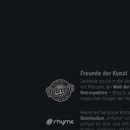
Freunde der Kunst
Zeitreise zurück in die V
mit Retropie, der
Welt der
Retrospektive
– Blog zu a
magischen Dingen der Ve
Reime auf beliebige Worte
Reimlexikon
„d-rhyme” sc
einfach für dich. Und hilft
Suchen, Verdrehen und Ge