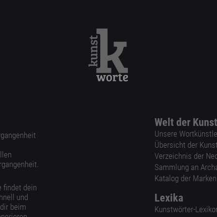
Welt der Kuns
Unsere Wortkünstle
ergangenheit
Übersicht der Kuns
llen
Verzeichnis der Ne
rgangenheit.
Sammlung an Arch
Katalog der Marke
 findet dein
Lexika
hnell und
 dir beim
Kunstwörter-Lexiko
nerieren