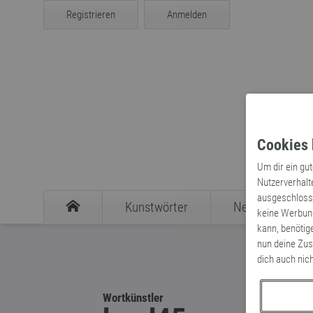
Registrieren
Anmelden
Cookies 
Um dir ein gu
Nutzerverhalt
ausgeschlosse
Kunstwörter
Neologismen
keine Werbung
kann, benötig
nun deine Zus
dich auch nic
Wortkünstler