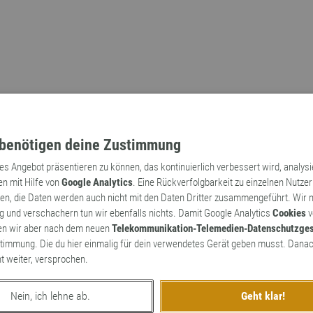
benötigen deine Zustimmung
tes Angebot präsentieren zu können, das kontinuierlich verbessert wird, analys
en mit Hilfe von
Google Analytics
. Eine Rückverfolgbarkeit zu einzelnen Nutzer
n, die Daten werden auch nicht mit den Daten Dritter zusammengeführt. Wir
Archaismen
Markennamen
 und verschachern tun wir ebenfalls nichts. Damit Google Analytics
Cookies
v
en wir aber nach dem neuen
Telekommunikation-Telemedien-Datenschutzge
timmung. Die du hier einmalig für dein verwendetes Gerät geben musst. Danac
ht weiter, versprochen.
Nein, ich lehne ab.
Geht klar!