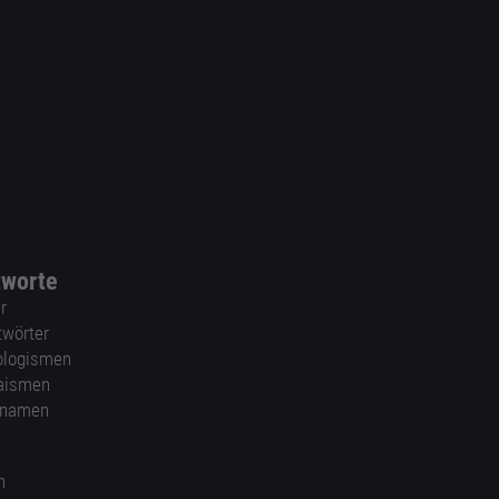
tworte
r
twörter
ologismen
aismen
nnamen
n