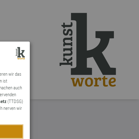
ieren wir das
n ist
 machen auch
ervenden
setz
(TTDSG)
h nerven wir