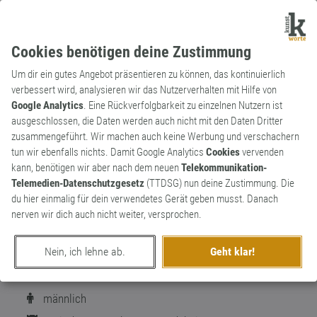
Cookies benötigen deine Zustimmung
Um dir ein gutes Angebot präsentieren zu können, das kontinuierlich
verbessert wird, analysieren wir das Nutzerverhalten mit Hilfe von
Google Analytics
. Eine Rückverfolgbarkeit zu einzelnen Nutzern ist
ausgeschlossen, die Daten werden auch nicht mit den Daten Dritter
Wortkünstler
zusammengeführt. Wir machen auch keine Werbung und verschachern
ChapTer Kronfeld
100
tun wir ebenfalls nichts. Damit Google Analytics
Cookies
vervenden
kann, benötigen wir aber nach dem neuen
Telekommunikation-
Nickname geändert in: "HerrWortranken"
27
Telemedien-Datenschutzgesetz
(TTDSG) nun deine Zustimmung. Die
Bin Sentimentaufheller und
du hier einmalig für dein verwendetes Gerät geben musst. Danach
Buchstabenanwender.
nerven wir dich auch nicht weiter, versprochen.
Nein, ich lehne ab.
Geht klar!
männlich