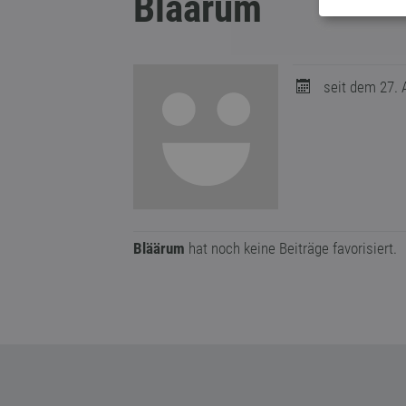
Bläärum
seit dem 27. A
Bläärum
hat noch keine Beiträge favorisiert.