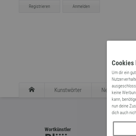
Registrieren
Anmelden
Cookies 
Um dir ein gu
Nutzerverhalt
ausgeschlosse
Kunstwörter
Neologismen
keine Werbung
kann, benötig
nun deine Zus
dich auch nic
Wortkünstler