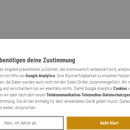
benötigen deine Zustimmung
tes Angebot präsentieren zu können, das kontinuierlich verbessert wird, analys
en mit Hilfe von
Google Analytics
. Eine Rückverfolgbarkeit zu einzelnen Nutzer
n, die Daten werden auch nicht mit den Daten Dritter zusammengeführt. Wir
Archaismen
Markennamen
 und verschachern tun wir ebenfalls nichts. Damit Google Analytics
Cookies
v
en wir aber nach dem neuen
Telekommunikation-Telemedien-Datenschutzge
timmung. Die du hier einmalig für dein verwendetes Gerät geben musst. Danac
ht weiter, versprochen.
Nein, ich lehne ab.
Geht klar!