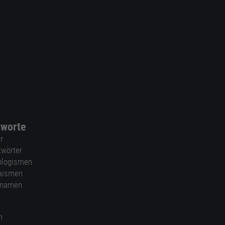
tworte
r
twörter
ologismen
aismen
nnamen
n