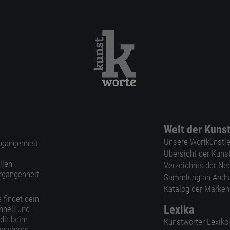
Welt der Kuns
Unsere Wortkünstle
ergangenheit
Übersicht der Kuns
llen
Verzeichnis der Ne
rgangenheit.
Sammlung an Arch
Katalog der Marke
 findet dein
Lexika
hnell und
 dir beim
Kunstwörter-Lexiko
nerieren