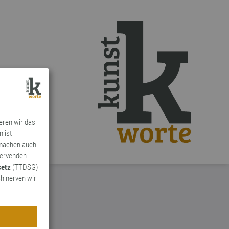
ieren wir das
n ist
 machen auch
ervenden
setz
(TTDSG)
h nerven wir