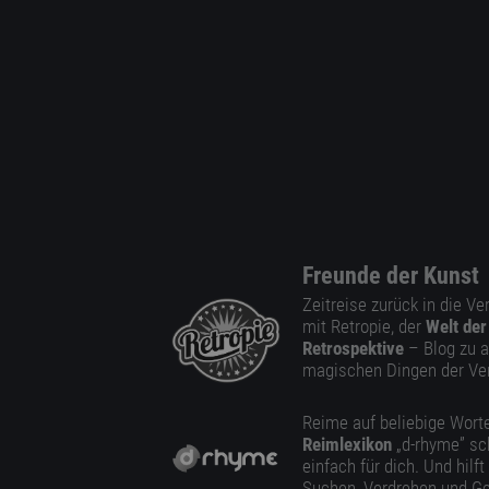
Freunde der Kunst
Zeitreise zurück in die V
mit Retropie, der
Welt der
Retrospektive
– Blog zu a
magischen Dingen der Ve
Reime auf beliebige Worte
Reimlexikon
„d-rhyme” sc
einfach für dich. Und hilft
Suchen, Verdrehen und Ge