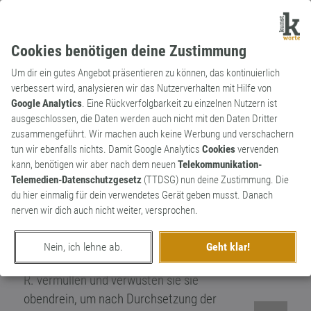
Cookies benötigen deine Zustimmung
Um dir ein gutes Angebot präsentieren zu können, das kontinuierlich
verbessert wird, analysieren wir das Nutzerverhalten mit Hilfe von
Google Analytics
. Eine Rückverfolgbarkeit zu einzelnen Nutzern ist
ausgeschlossen, die Daten werden auch nicht mit den Daten Dritter
Substantiv
Neologismus
zusammengeführt. Wir machen auch keine Werbung und verschachern
Mietnomade
tun wir ebenfalls nichts. Damit Google Analytics
Cookies
vervenden
kann, benötigen wir aber nach dem neuen
Telekommunikation-
Der Schrecken eines jeden Vermieters.
Telemedien-Datenschutzgesetz
(TTDSG) nun deine Zustimmung. Die
Mietnomaden ziehen von Wohnung zu
du hier einmalig für dein verwendetes Gerät geben musst. Danach
Wohnung und zahlen keine Miete. Da es bis
nerven wir dich auch nicht weiter, versprochen.
zur Räumungsklage immer recht lange
dauert, hausen sie über einen längeren
Nein, ich lehne ab.
Geht klar!
Zeitraum parasitär in einer Wohnung, i. d.
R. vermüllen und verwüsten sie sie
obendrein, um nach Durchsetzung der