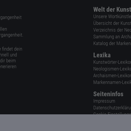
Welt der Kuns
Unsere Wortkünstle
ergangenheit
Übersicht der Kuns
llen
Verzeichnis der Ne
rgangenheit.
Sammlung an Arch
Katalog der Marke
 findet dein
Lexika
hnell und
 dir beim
Kunstwörter-Lexiko
nerieren
Neologismen-Lexik
Archaismen-Lexiko
Markennamen-Lexi
Seiteninfos
Impressum
Datenschutzerklär
Cookie-Einstellung
Nutzungsbedingun
AGB