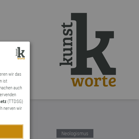
ieren wir das
n ist
 machen auch
ervenden
setz
(TTDSG)
h nerven wir
Neologismus