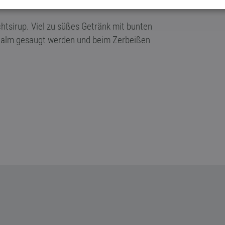
htsirup. Viel zu süßes Getränk mit bunten
hhalm gesaugt werden und beim Zerbeißen