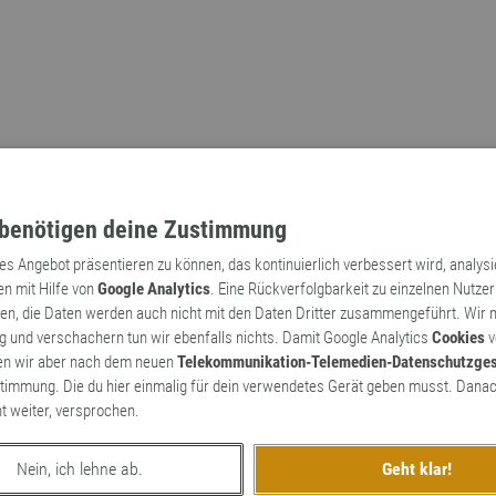
benötigen deine Zustimmung
tes Angebot präsentieren zu können, das kontinuierlich verbessert wird, analys
en mit Hilfe von
Google Analytics
. Eine Rückverfolgbarkeit zu einzelnen Nutzer
n, die Daten werden auch nicht mit den Daten Dritter zusammengeführt. Wir
Archaismen
Markennamen
 und verschachern tun wir ebenfalls nichts. Damit Google Analytics
Cookies
v
en wir aber nach dem neuen
Telekommunikation-Telemedien-Datenschutzge
timmung. Die du hier einmalig für dein verwendetes Gerät geben musst. Danac
ht weiter, versprochen.
Nein, ich lehne ab.
Geht klar!