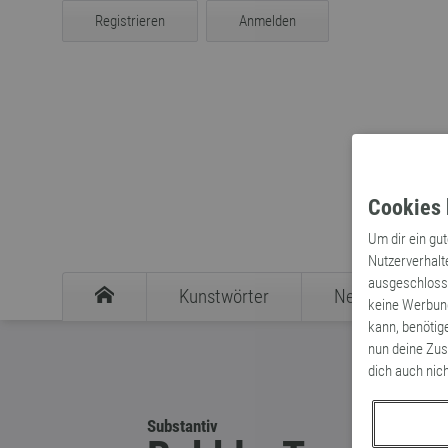
Registrieren
Anmelden
Cookies 
Um dir ein gu
Nutzerverhalt
ausgeschlosse
Kunstwörter
Neologismen
keine Werbung
kann, benötig
nun deine Zus
dich auch nic
Substantiv