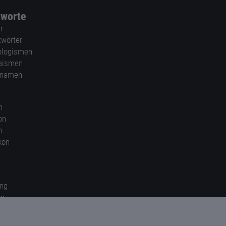
tworte
r
twörter
ologismen
aismen
nnamen
n
on
n
kon
ung
en
gen