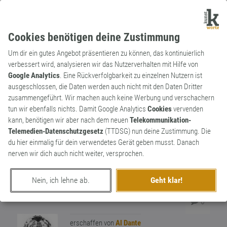
Cookies benötigen deine Zustimmung
Um dir ein gutes Angebot präsentieren zu können, das kontinuierlich
verbessert wird, analysieren wir das Nutzerverhalten mit Hilfe von
Google Analytics
. Eine Rückverfolgbarkeit zu einzelnen Nutzern ist
ausgeschlossen, die Daten werden auch nicht mit den Daten Dritter
Adjektiv
Neologismus
zusammengeführt. Wir machen auch keine Werbung und verschachern
beratungsresistent
tun wir ebenfalls nichts. Damit Google Analytics
Cookies
vervenden
kann, benötigen wir aber nach dem neuen
Telekommunikation-
Beinhaltet eine Kombination der Adjektive
Telemedien-Datenschutzgesetz
(TTDSG) nun deine Zustimmung. Die
unbelehrbar und inkompetent. Gefährliche
du hier einmalig für dein verwendetes Gerät geben musst. Danach
Mischung, die besonders in
nerven wir dich auch nicht weiter, versprochen.
Führungspositionen gerne auftritt. "Der Typ
ist sowas von beratungsresistent. Ich
0
Nein, ich lehne ab.
Geht klar!
könnte ihn so an die Wand klatschen!"
0
erschaffen von
Al Dante